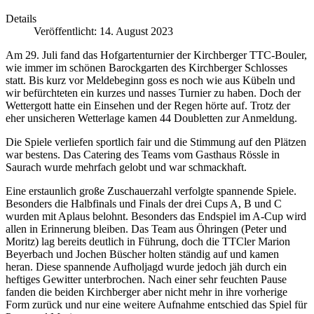
Details
Veröffentlicht: 14. August 2023
Am 29. Juli fand das Hofgartenturnier der Kirchberger TTC-Bouler,
wie immer im schönen Barockgarten des Kirchberger Schlosses
statt. Bis kurz vor Meldebeginn goss es noch wie aus Kübeln und
wir befürchteten ein kurzes und nasses Turnier zu haben. Doch der
Wettergott hatte ein Einsehen und der Regen hörte auf. Trotz der
eher unsicheren Wetterlage kamen 44 Doubletten zur Anmeldung.
Die Spiele verliefen sportlich fair und die Stimmung auf den Plätzen
war bestens. Das Catering des Teams vom Gasthaus Rössle in
Saurach wurde mehrfach gelobt und war schmackhaft.
Eine erstaunlich große Zuschauerzahl verfolgte spannende Spiele.
Besonders die Halbfinals und Finals der drei Cups A, B und C
wurden mit Aplaus belohnt. Besonders das Endspiel im A-Cup wird
allen in Erinnerung bleiben. Das Team aus Öhringen (Peter und
Moritz) lag bereits deutlich in Führung, doch die TTCler Marion
Beyerbach und Jochen Büscher holten ständig auf und kamen
heran. Diese spannende Aufholjagd wurde jedoch jäh durch ein
heftiges Gewitter unterbrochen. Nach einer sehr feuchten Pause
fanden die beiden Kirchberger aber nicht mehr in ihre vorherige
Form zurück und nur eine weitere Aufnahme entschied das Spiel für