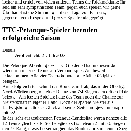
locker und erhielt von vielen anderen Teams die Rückmeldung: Ihr
seid ein sehr sympathisches Team, gegen euch spielen wir gerne.
Überhaupt ist die Stimmung in dieser Liga von Fairness,
gegenseitigem Respekt und großer Spielfreude geprägt.
TTC-Petanque-Spieler beenden
erfolgreiche Saison
Details
Veröffentlicht: 21. Juli 2023
Die Petanque-Abteilung des TTC Gnadental hat in diesem Jahr
wiederum mit vier Teams am Verbandsspiel-Wettbewerb
teilgenommen. Alle vier Teams konnten gute Mittelfeldplätze
belegen.
Am erfolgreichsten schnitt das Bouleteam 1 ab, das in der Oberliga
Nord-Württemberg mit einer Bilanz von 7:4 Siegen den dritten Platz
belegte. Am letzten Spieltag hatte das Team noch die Chance zur
Meisterschaft in eigener Hand. Doch der spätere Meister aus
Ludwigsburg hatte das Glück auf seiner Seite und gewann knapp
mit 3:2.
In der sehr ausgeglichenen Petanque-Landesliga waren nahezu alle
12 Teams gleich stark. So belegte das Bouleteam 2 mit 5:6 Siegen
den 9. Rang, etwas besser rangiert das Bouleteam 3 mit einem Sieg