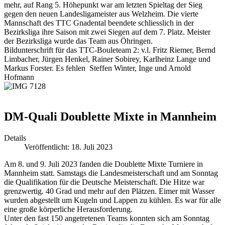
mehr, auf Rang 5. Höhepunkt war am letzten Spieltag der Sieg
gegen den neuen Landesligameister aus Welzheim. Die vierte
Mannschaft des TTC Gnadental beendete schliesslich in der
Bezirksliga ihre Saison mit zwei Siegen auf dem 7. Platz. Meister
der Bezirksliga wurde das Team aus Öhringen.
Bildunterschrift für das TTC-Bouleteam 2: v.l. Fritz Riemer, Bernd
Limbacher, Jürgen Henkel, Rainer Sobirey, Karlheinz Lange und
Markus Forster. Es fehlen Steffen Winter, Inge und Arnold
Hofmann
DM-Quali Doublette Mixte in Mannheim
Details
Veröffentlicht: 18. Juli 2023
Am 8. und 9. Juli 2023 fanden die Doublette Mixte Turniere in
Mannheim statt. Samstags die Landesmeisterschaft und am Sonntag
die Qualifikation für die Deutsche Meisterschaft. Die Hitze war
grenzwertig. 40 Grad und mehr auf den Plätzen. Eimer mit Wasser
wurden abgestellt um Kugeln und Lappen zu kühlen. Es war für alle
eine große körperliche Herausforderung.
Unter den fast 150 angetretenen Teams konnten sich am Sonntag