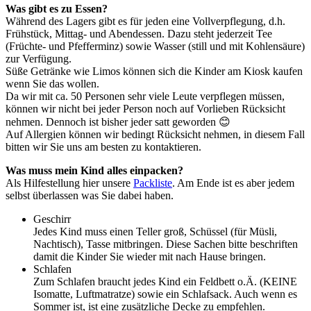
Was gibt es zu Essen?
Während des Lagers gibt es für jeden eine Vollverpflegung, d.h.
Frühstück, Mittag- und Abendessen. Dazu steht jederzeit Tee
(Früchte- und Pfefferminz) sowie Wasser (still und mit Kohlensäure)
zur Verfügung.
Süße Getränke wie Limos können sich die Kinder am Kiosk kaufen
wenn Sie das wollen.
Da wir mit ca. 50 Personen sehr viele Leute verpflegen müssen,
können wir nicht bei jeder Person noch auf Vorlieben Rücksicht
nehmen. Dennoch ist bisher jeder satt geworden 😊
Auf Allergien können wir bedingt Rücksicht nehmen, in diesem Fall
bitten wir Sie uns am besten zu kontaktieren.
Was muss mein Kind alles einpacken?
Als Hilfestellung hier unsere
Packliste
. Am Ende ist es aber jedem
selbst überlassen was Sie dabei haben.
Geschirr
Jedes Kind muss einen Teller groß, Schüssel (für Müsli,
Nachtisch), Tasse mitbringen. Diese Sachen bitte beschriften
damit die Kinder Sie wieder mit nach Hause bringen.
Schlafen
Zum Schlafen braucht jedes Kind ein Feldbett o.Ä. (KEINE
Isomatte, Luftmatratze) sowie ein Schlafsack. Auch wenn es
Sommer ist, ist eine zusätzliche Decke zu empfehlen.